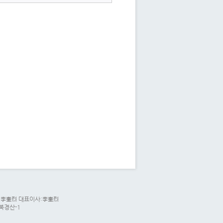
리자:李奎烈 대표이사:李奎烈
경북경산-1