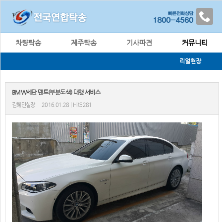
차량탁송
제주탁송
기사파견
커뮤니티
리얼현장
BMW세단 덴트(부분도색) 대행 서비스
김혜민실장
2016.01.28 | Hit5281