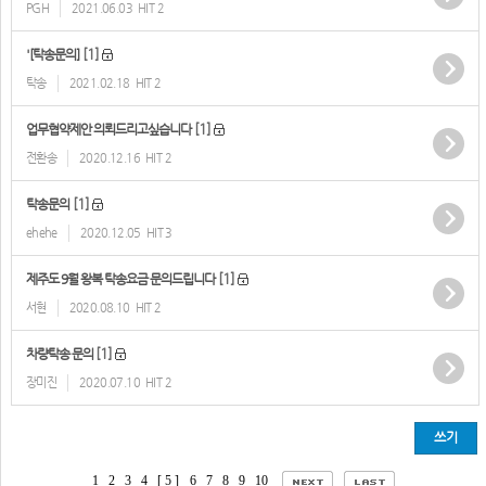
PGH
2021.06.03
HIT 2
[1]
'[탁송문의]
탁송
2021.02.18
HIT 2
[1]
업무협약제안 의뢰드리고싶습니다
전환송
2020.12.16
HIT 2
[1]
탁송문의
ehehe
2020.12.05
HIT 3
[1]
제주도 9월 왕복 탁송요금 문의드립니다
서현
2020.08.10
HIT 2
[1]
차량탁송 문의
장미진
2020.07.10
HIT 2
쓰기
1
2
3
4
[ 5 ]
6
7
8
9
10