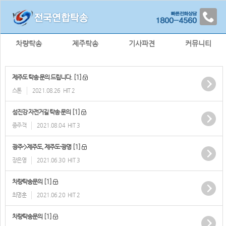
차량탁송
제주탁송
기사파견
커뮤니티
[1]
제주도 탁송 문의 드립니다.
스톤
2021.08.26
HIT 2
[1]
섬진강 자전거길 탁송 문의
종주객
2021.08.04
HIT 3
[1]
광주->제주도, 제주도-광명
장은영
2021.06.30
HIT 3
[1]
차량탁송문의
최명훈
2021.06.20
HIT 2
[1]
차량탁송문의