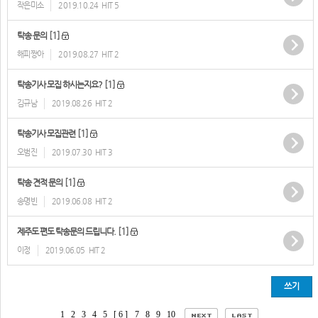
작은미소
2019.10.24
HIT 5
[1]
탁송 문의
해피짱아
2019.08.27
HIT 2
[1]
탁송기사 모집 하시는지요?
김규남
2019.08.26
HIT 2
[1]
탁송기사 모집관련
오범진
2019.07.30
HIT 3
[1]
탁송 견적 문의
송명빈
2019.06.08
HIT 2
[1]
제주도 편도 탁송문의 드립니다.
이정
2019.06.05
HIT 2
쓰기
1
2
3
4
5
[ 6 ]
7
8
9
10