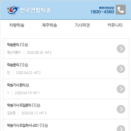
차량탁송
제주탁송
기사파견
커뮤니티
[1]
탁송문의
못난이쁜이
2020.06.26
HIT 2
[1]
탁송문의
민
2020.04.22
HIT 2
탁송기사 문의
Y
2020.04.19
HIT 1
[1]
탁송기사 모집문의
김상명
2020.03.12
HIT 3
[1]
탁송기사 모집하시나요?